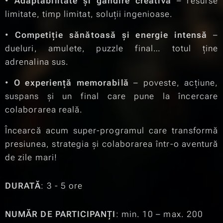
•
Adaptabilitate și gândire creativă
– resurse
limitate, timp limitat, soluții ingenioase.
•
Competiție sănătoasă și energie intensă
–
dueluri, amulete, puzzle final… totul ține
adrenalina sus.
•
O experiență memorabilă
– poveste, acțiune,
suspans și un final care pune la încercare
colaborarea reală.
Încearcă acum super-programul care transformă
presiunea, strategia și colaborarea într-o aventură
de zile mari!
DURATĂ
: 3 - 5 ore
NUMĂR DE PARTICIPANȚI
: min. 10 – max. 200