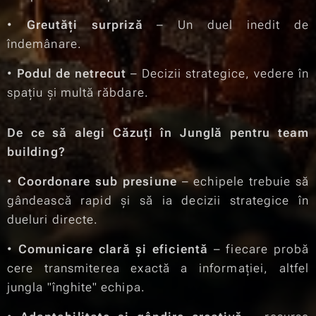
•
Greutăți surpriză
– Un duel inedit de
îndemânare.
•
Podul de netrecut
– Decizii strategice, vedere în
spațiu și multă răbdare.
De ce să alegi Căzuți în Junglă pentru team
building?
•
Coordonare sub presiune
– echipele trebuie să
gândească rapid și să ia decizii strategice în
dueluri directe.
•
Comunicare clară și eficientă
– fiecare probă
cere transmiterea exactă a informației, altfel
jungla "înghite" echipa.