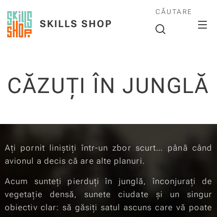
CĂUTARE
SKILLS SHOP
CĂZUȚI ÎN JUNGLĂ
Ați pornit liniștiți într-un zbor scurt… până când
avionul a decis că are alte planuri.
Acum sunteți pierduți în junglă, înconjurați de
vegetație densă, sunete ciudate și un singur
obiectiv clar: să găsiți satul ascuns care vă poate