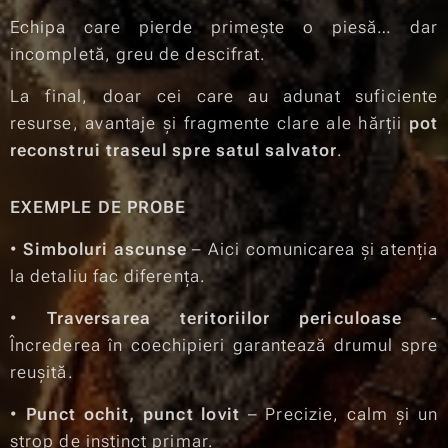
Echipa care pierde primește o piesă… dar
incompletă, greu de descifrat.
La final, doar cei care au adunat suficiente
resurse, avantaje și fragmente clare ale hărții
pot
reconstrui traseul spre satul salvator
.
EXEMPLE DE PROBE
•
Simboluri ascunse
– Aici comunicarea și atenția
la detaliu fac diferența.
•
Traversarea teritoriilor periculoase
-
Încrederea în coechipieri garantează drumul spre
reușită.
•
Punct ochit, punct lovit
– Precizie, calm și un
strop de instinct primar.