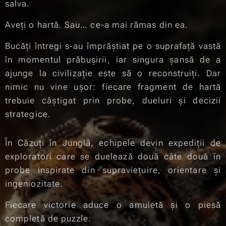
salva.
Aveți o hartă. Sau… ce-a mai rămas din ea.
Bucăți întregi s-au împrăștiat pe o suprafață vastă
în momentul prăbușirii, iar singura șansă de a
ajunge la civilizație este să o reconstruiți. Dar
nimic nu vine ușor: fiecare fragment de hartă
trebuie câștigat prin probe, dueluri și decizii
strategice.
În Căzuți în Junglă, echipele devin expediții de
exploratori care se duelează două câte două în
probe inspirate din supraviețuire, orientare și
ingeniozitate.
Fiecare victorie aduce o amuletă și o piesă
completă de puzzle.